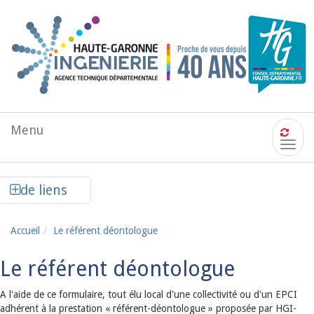
Aller au contenu principal
Menu
Men
de
navi
Afficher la colonne de liens latéraux
de liens
Accueil
Le référent déontologue
Le référent déontologue
A l'aide de ce formulaire, tout élu local d'une collectivité ou d'un EPCI
adhérent à la prestation « référent-déontologue » proposée par HGI-