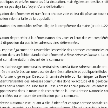
publiques et privées ouvertes à la circulation, mais également des lieux-di
se n’a pas déjà fait l’objet d’une délibération.
igation de dénommer et numéroter chaque voie et lieu-dit pèse sur tout
nction selon la taille de la population.
tation des immeubles relève, elle, de la compétence du maire (article L.
gation de procéder à la dénomination des voies et lieux-dits est complétée
à disposition du public les adresses ainsi déterminées.
S impose également de rassembler l’ensemble des adresses communales et
sation dans un fichier standardisé dénommé
« Base Adresse Locale ».
La c
 et son alimentation relèvent de la commune.
es d’adressage communales centralisées dans la Base Adresse Locale ont 
à être transférées sur une base de données nationale et publique intitulé
ationale »,
gérée par Direction Interministérielle du Numérique. La Base 
tient l’ensemble des adresses communales dont l’exactitude et la géolocal
fiées par la commune. Une fois la Base Adresse Locale publiée, les adresses
apparaissent dans le moteur de recherche de la Base Adresse Nationale 
certifiées ou en cours de certification par la commune.
resse Nationale vise, quant à elle, à identifier chaque adresse postale sit
 français, associée à sa localisation géographique. Elle est accessible à tous