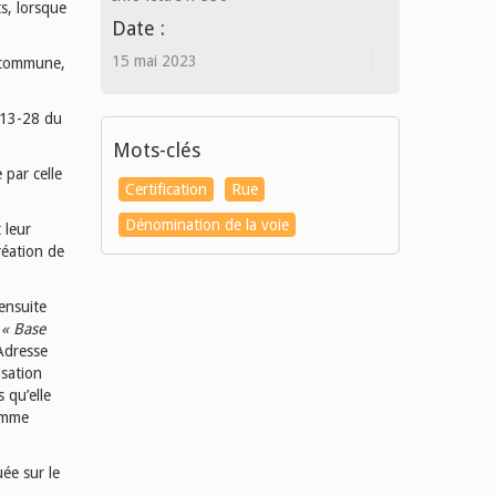
ts, lorsque
Date :
15 mai 2023
e commune,
2213-28 du
Mots-clés
 par celle
Certification
Rue
Dénomination de la voie
 leur
réation de
ensuite
e
« Base
Adresse
isation
 qu’elle
comme
uée sur le
.