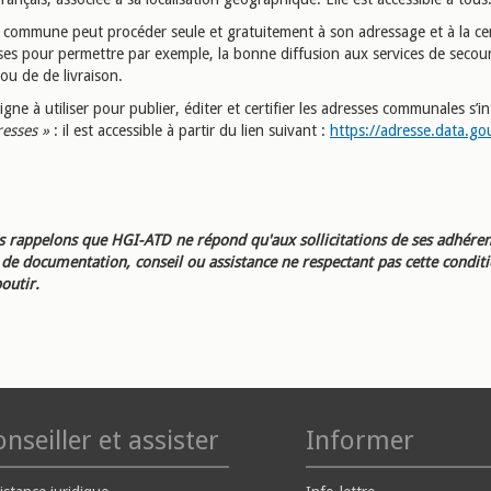
e commune peut procéder seule et gratuitement à son adressage et à la cer
ses pour permettre par exemple, la bonne diffusion aux services de secour
ou de de livraison.
 ligne à utiliser pour publier, éditer et certifier les adresses communales s’in
esses »
: il est accessible à partir du lien suivant :
https://adresse.data.gou
 rappelons que HGI-ATD ne répond qu'aux sollicitations de ses adhéren
e documentation, conseil ou assistance ne respectant pas cette condit
outir.
nseiller et assister
Informer