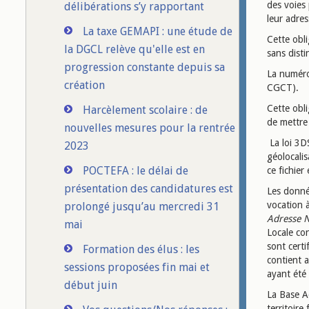
des voies 
délibérations s’y rapportant
leur adres
La taxe GEMAPI : une étude de
Cette obl
la DGCL relève qu'elle est en
sans disti
progression constante depuis sa
La numéro
création
CGCT).
Cette obli
Harcèlement scolaire : de
de mettre 
nouvelles mesures pour la rentrée
La loi 3D
2023
géolocali
POCTEFA : le délai de
ce fichier
présentation des candidatures est
Les donné
vocation 
prolongé jusqu’au mercredi 31
Adresse N
mai
Locale con
sont certi
Formation des élus : les
contient 
sessions proposées fin mai et
ayant été 
début juin
La Base Ad
territoire