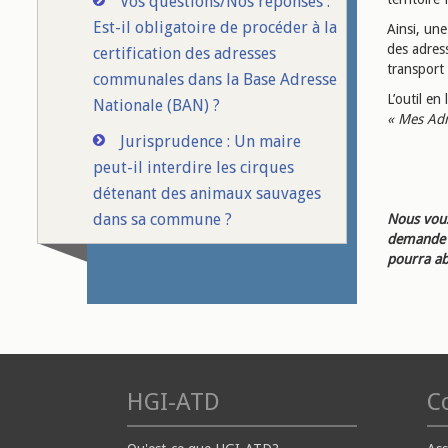
Vos questions/Nos réponses :
Est-il obligatoire de procéder à la
Ainsi, un
des adres
certification des adresses
transport 
communales dans la Base Adresse
L’outil en
Nationale (BAN) ?
« Mes Adr
Jurisprudence : Un maire
peut-il interdire les cirques
détenant des animaux sauvages
dans sa commune ?
Nous vous
demande d
pourra ab
HGI-ATD
Co