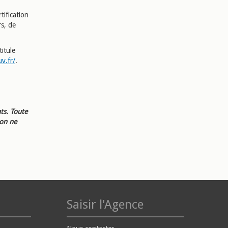
tification
s, de
titule
v.fr/
.
ts. Toute
ion ne
Saisir l'Agence