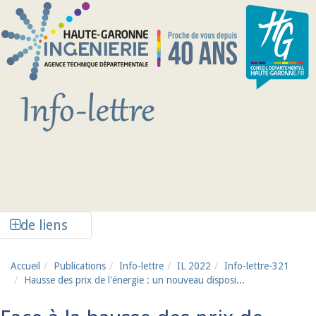
Aller au contenu principal
Afficher la colonne de liens latéraux
de liens
Accueil
Publications
Info-lettre
IL 2022
Info-lettre-321
Hausse des prix de l'énergie : un nouveau disposi...