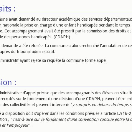
aits :
ne avait demandé au directeur académique des services départementau
on nationale la prise en charge d'une enfant handicapée pendant le temps
re. Cet accompagnement avait été prescrit par la commission des droits et
ie des personnes handicapés (CDAPH).
e demande a été refusée. La commune a alors recherché l'annulation de ce
uprès du tribunal administratif.
dministratif ayant rejeté sa requête la commune forme appel.
ion :
dministrative d'appel précise que des accompagnants des élèves en situati
 recrutés sur le fondement d'une décision d'une CDAPH, peuvent être mi
n des collectivités et peuvent intervenir "
y compris en dehors du temps s
 à disposition doit s'opérer dans les conditions prévues à l’article L.916-
tion , "
c'est-à-dire sur le fondement d'une convention conclue entre la co
e et l'employeur
".