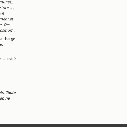
munes...
ture... ,
ont
ement et
e. Des
osition
".
 la charge
e.
s activités
ts. Toute
ion ne