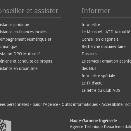
nseiller et assister
Informer
istance juridique
Info-lettre
istance en finances locales
Le Mensuel - ATD Actualité
compagnement Numérique et
Conseil en diagonale
ormatique
Recherche documentaire
station DPO Mutualisé
Dossiers
énierie et conduite de projets
Le service Formation et Inf
istance en urbanisme
des Elus
Info-lettre spéciale
Le Fil d'actu
La lettre du Club ADS
es personnelles
-
Saisir l'Agence
-
Outils informatiques
-
Accessibilité: n
Haute-Garonne Ingénierie
Agence Technique Départemental