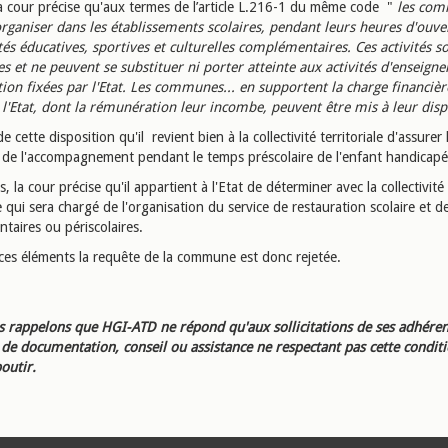
la cour précise qu'aux termes de l’article L.216-1 du même code "
les com
rganiser dans les établissements scolaires, pendant leurs heures d'ouver
tés éducatives, sportives et culturelles complémentaires. Ces activités s
es et ne peuvent se substituer ni porter atteinte aux activités d'enseign
ion fixées par l'Etat. Les communes... en supportent la charge financièr
 l'Etat, dont la rémunération leur incombe, peuvent être mis à leur disp
 de cette disposition qu'il revient bien à la collectivité territoriale d'assurer
e de l'accompagnement pendant le temps préscolaire de l'enfant handicapé
rs, la cour précise qu'il appartient à l'Etat de déterminer avec la collectivité
le qui sera chargé de l'organisation du service de restauration scolaire et de
taires ou périscolaires.
ces éléments la requête de la commune est donc rejetée.
 rappelons que HGI-ATD ne répond qu'aux sollicitations de ses adhéren
e documentation, conseil ou assistance ne respectant pas cette condit
outir.