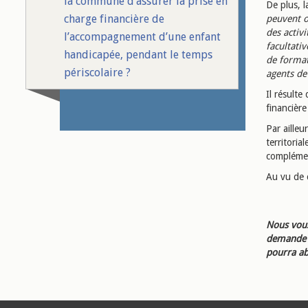
la commune d’assurer la prise en
De plus, 
charge financière de
peuvent o
des activi
l’accompagnement d’une enfant
facultativ
handicapée, pendant le temps
de format
périscolaire ?
agents de
Il résulte
financièr
Par ailleu
territoria
complémen
Au vu de 
Nous vous
demande d
pourra ab