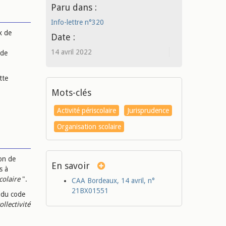
Paru dans :
Info-lettre n°320
x de
Date :
14 avril 2022
 de
tte
Mots-clés
Activité périscolaire
Jurisprudence
Organisation scolaire
on de
En savoir
s à
colaire
".
CAA Bordeaux, 14 avril, n°
21BX01551
2 du code
llectivité