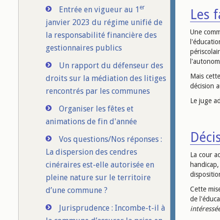
er
Entrée en vigueur au 1
Les f
janvier 2023 du régime unifié de
Une commu
la responsabilité financière des
l'éducati
gestionnaires publics
périscolai
l'autonom
Un rapport du défenseur des
Mais cett
droits sur la médiation des litiges
décision a
rencontrés par les communes
Le juge a
Organiser les fêtes et
animations de fin d'année
Décis
Vos questions/Nos réponses :
La dispersion des cendres
La cour a
cinéraires est-elle autorisée en
handicap,
dispositio
pleine nature sur le territoire
Cette mise
d’une commune ?
de l'éduca
Jurisprudence : Incombe-t-il à
intéressé