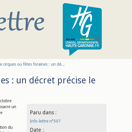
de cirques ou fêtes foraines : un dé...
es : un décret précise le
ctobre
onsacre un
Paru dans :
de
Info-lettre n°307
ation du
Date :