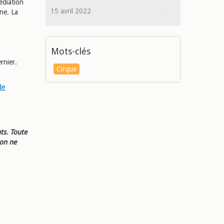
médiation
15 avril 2022
ne. La
Mots-clés
rnier.
Cirque
de
ts. Toute
ion ne