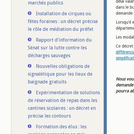
délai vala
marchés publics
dans le b
Installation de cirques ou
demande e
fêtes foraines : un décret précise
Lorsqu'il 
départeme
le rôle de médiation du préfet
Les modali
Rapport d’information du
Ce décret 
Sénat sur la lutte contre les
différenci
décharges sauvages
simplifica
Nouvelles obligations de
signalétique pour les lieux de
Nous vous
baignade gratuits
demande d
pourra ab
Expérimentation de solutions
de réservation de repas dans les
cantines scolaires : un décret en
précise les contours
Formation des élus : les