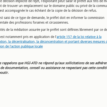
nt décision implicite de rejet, l'exploitant peut saisir le préfet aux fins de 
ut de trouver un emplacement sur le domaine public ou privé de la commu
st accompagnée le cas échéant de la copie de la décision de refus.
est saisi de ce type de demande, le préfet doit en informer la commission
ntale des professions foraines et circassiennes.
tés de la médiation assurée par le préfet sont définies librement par ce de
est notamment pris en application de l'
article 157 de la loi relative à la
ation, la décentralisation, la déconcentration et portant diverses mesures 
tion de l'action publique locale
 rappelons que HGI-ATD ne répond qu'aux sollicitations de ses adhéren
e documentation, conseil ou assistance ne respectant pas cette condit
outir.