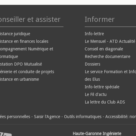
nseiller et assister
Informer
istance juridique
Info-lettre
istance en finances locales
Le Mensuel - ATD Actualité
compagnement Numérique et
Conseil en diagonale
ormatique
Recherche documentaire
station DPO Mutualisé
Dossiers
énierie et conduite de projets
Le service Formation et Inf
istance en urbanisme
des Elus
Info-lettre spéciale
Le Fil d'actu
La lettre du Club ADS
es personnelles
-
Saisir l'Agence
-
Outils informatiques
-
Accessibilité: n
Haute-Garonne Ingénierie