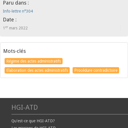
Paru dans :
Info-lettre n°304
Date :
er
1
mars 2022
Mots-clés
Régime des actes administratifs
Elaboration des actes administratifs
Procédure contradictoire
HGI-ATD
Qu'est-ce que HGI-ATD?