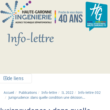
Aller au contenu principal
Afficher la colonne de liens latéraux
de liens
Accueil
Publications
Info-lettre
IL 2022
Info-lettre-302
Jurisprudence :dans quelle condition une décision...