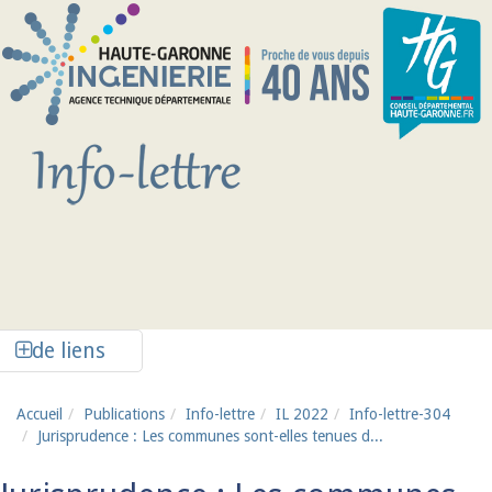
Aller au contenu principal
Afficher la colonne de liens latéraux
de liens
Accueil
Publications
Info-lettre
IL 2022
Info-lettre-304
Jurisprudence : Les communes sont-elles tenues d...