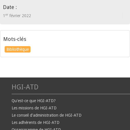
Date :
er
1
février 2022
Mots-clés
Bibliothèque
HGI-ATD
Qu'est-ce que HGI-ATD?
Les missions de HGI-ATD
Le conseil d'administration de HGI-ATD
Les adhérents de HGI-ATD
Organigramme de HGI-ATD