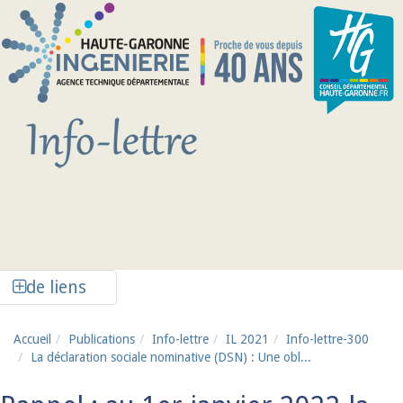
Aller au contenu principal
Afficher la colonne de liens latéraux
de liens
Accueil
Publications
Info-lettre
IL 2021
Info-lettre-300
La déclaration sociale nominative (DSN) : Une obl...