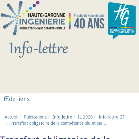
Aller au contenu principal
Afficher la colonne de liens latéraux
de liens
Accueil
Publications
Info-lettre
IL 2020
Info-lettre-271
Transfert obligatoire de la compétence plu et car...