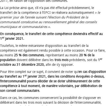
2017, en raison de l’opposition des communes.
La Loi précise ainsi que, s’il n’a pas été effectué précédemment, le
transfert de la compétence à l’EPCI se réalisera automatiquement
« le
premier jour de l’année suivant l’élection du Président de la
communauté consécutive au renouvellement général des conseils
municipaux et communautaires »
.
En conséquence, le transfert de cette compétence deviendra effectif au
er
1
janvier 2021.
Toutefois, le même mécanisme d’opposition au transfert de la
compétence est également rendu possible à cette occasion. Pour ce faire,
au moins
25 % des communes
, représentant au moins
20 % de la
er
population
doivent délibérer dans les
trois mois
précédents, soit du
1
octobre au 31 décembre 2020,
afin de s’y opposer.
Pour être complet sur ce sujet, il convient de noter qu’
en cas d’opposition
er
au transfert au 1
janvier 2021, dans les conditions évoquées ci-dessus,
l’intercommunalité pourra décider de se doter ultérieurement de cette
compétence à tout moment, de manière volontaire, par délibération de
son conseil communautaire.
Dans ce cas, les communes conserveront la possibilité de s’opposer en
délibérant dans les trois mois suivant la décision de l’intercommunalité,