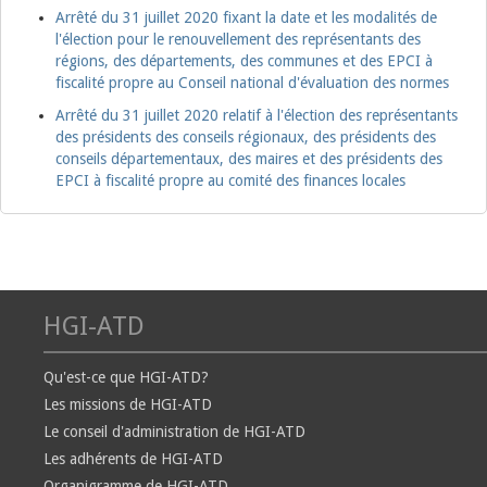
Arrêté du 31 juillet 2020 fixant la date et les modalités de
l'élection pour le renouvellement des représentants des
régions, des départements, des communes et des EPCI à
fiscalité propre au Conseil national d'évaluation des normes
Arrêté du 31 juillet 2020 relatif à l'élection des représentants
des présidents des conseils régionaux, des présidents des
conseils départementaux, des maires et des présidents des
EPCI à fiscalité propre au comité des finances locales
HGI-ATD
Qu'est-ce que HGI-ATD?
Les missions de HGI-ATD
Le conseil d'administration de HGI-ATD
Les adhérents de HGI-ATD
Organigramme de HGI-ATD