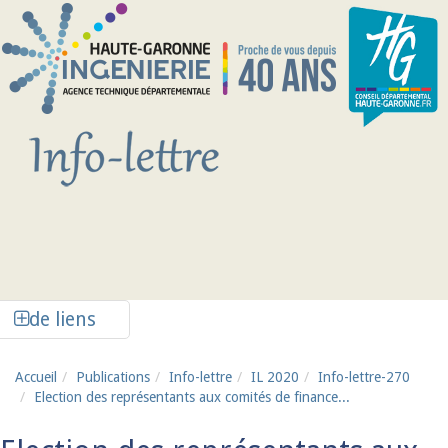
Aller au contenu principal
Afficher la colonne de liens latéraux
de liens
Accueil
Publications
Info-lettre
IL 2020
Info-lettre-270
Election des représentants aux comités de finance...