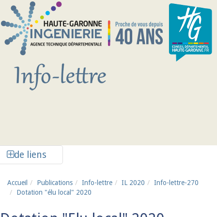
Aller au contenu principal
Afficher la colonne de liens latéraux
de liens
Accueil
Publications
Info-lettre
IL 2020
Info-lettre-270
Dotation "élu local" 2020