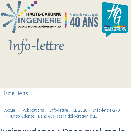
Aller au contenu principal
Afficher la colonne de liens latéraux
de liens
Accueil
Publications
Info-lettre
IL 2020
Info-lettre-270
Jurisprudence : Dans quel cas la délibération d’u...