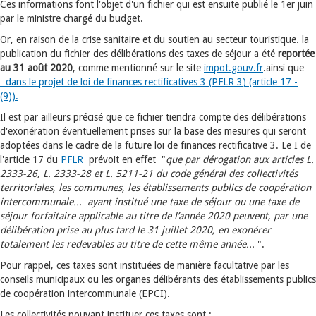
Ces informations font l'objet d'un fichier qui est ensuite publié le 1er juin
par le ministre chargé du budget.
Or, en raison de la crise sanitaire et du soutien au secteur touristique. la
publication du fichier des délibérations des taxes de séjour a été
reportée
au 31 août 2020
, comme mentionné sur le site
impot.gouv.fr
.ainsi que
dans le projet de loi de finances rectificatives 3 (PFLR 3
) (article 17 -
(9)).
Il est par ailleurs précisé que ce fichier tiendra compte des délibérations
d'exonération éventuellement prises sur la base des mesures qui seront
adoptées dans le cadre de la future loi de finances rectificative 3. Le I de
l'article 17 du
PFLR
prévoit en effet "
que par dérogation aux articles L.
2333-26, L. 2333-28 et L. 5211-21 du code général des collectivités
territoriales, les communes, les établissements publics de coopération
intercommunale... ayant
institué une taxe de séjour ou une taxe de
séjour forfaitaire applicable au titre de l’année 2020 peuvent, par une
délibération prise au plus tard le 31 juillet 2020, en exonérer
totalement les redevables au titre de cette même année...
".
Pour rappel, ces taxes sont instituées de manière facultative par les
conseils municipaux ou les organes délibérants des établissements publics
de coopération intercommunale (EPCI).
Les collectivités pouvant instituer ces taxes sont :