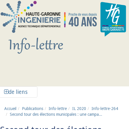
Aller au contenu principal
Afficher la colonne de liens latéraux
de liens
Accueil
Publications
Info-lettre
IL 2020
Info-lettre-264
Second tour des élections municipales : une campa...