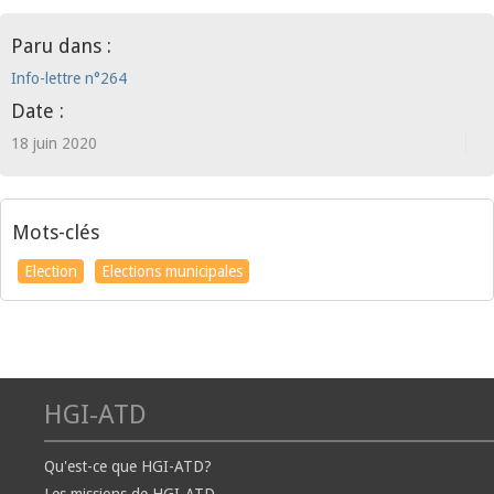
Paru dans :
Info-lettre n°264
Date :
18 juin 2020
Mots-clés
Election
Elections municipales
HGI-ATD
Qu'est-ce que HGI-ATD?