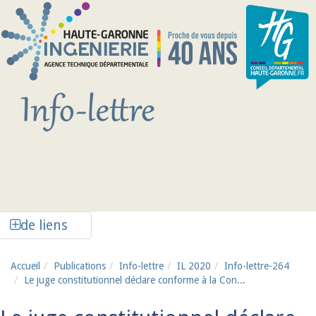
Aller au contenu principal
Afficher la colonne de liens latéraux
de liens
Accueil
Publications
Info-lettre
IL 2020
Info-lettre-264
Le juge constitutionnel déclare conforme à la Con...