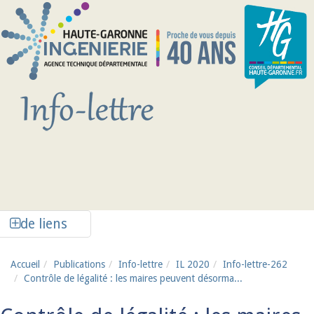
Aller au contenu principal
Afficher la colonne de liens latéraux
de liens
Accueil
Publications
Info-lettre
IL 2020
Info-lettre-262
Contrôle de légalité : les maires peuvent désorma...