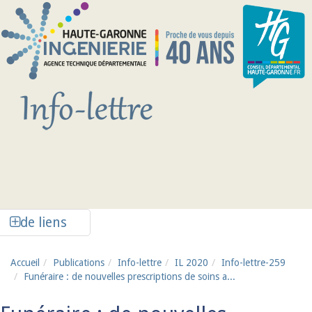
Aller au contenu principal
Afficher la colonne de liens latéraux
de liens
Accueil
Publications
Info-lettre
IL 2020
Info-lettre-259
Funéraire : de nouvelles prescriptions de soins a...