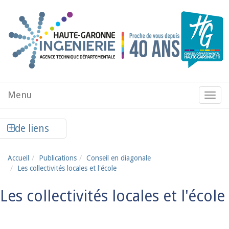
Aller au contenu principal
Menu
Menu
de
navig
Afficher la colonne de liens latéraux
de liens
Accueil
Publications
Conseil en diagonale
Les collectivités locales et l'école
Les collectivités locales et l'école