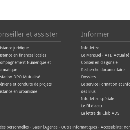
nseiller et assister
Informer
istance juridique
Info-lettre
istance en finances locales
Le Mensuel - ATD Actualité
compagnement Numérique et
Conseil en diagonale
ormatique
Recherche documentaire
station DPO Mutualisé
Dossiers
énierie et conduite de projets
Le service Formation et Inf
istance en urbanisme
des Elus
Info-lettre spéciale
Le Fil d'actu
La lettre du Club ADS
es personnelles
-
Saisir l'Agence
-
Outils informatiques
-
Accessibilité: n