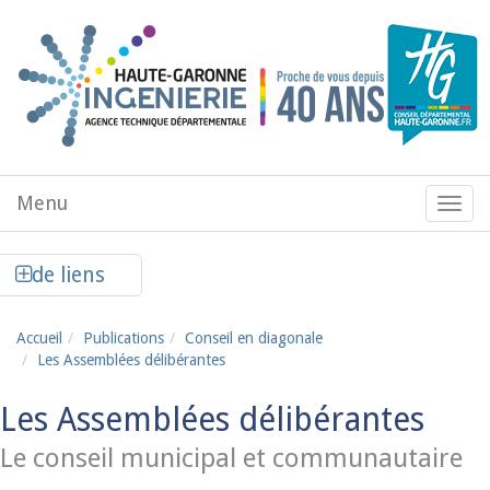
Aller au contenu principal
Menu
Menu
de
navig
Afficher la colonne de liens latéraux
de liens
Accueil
Publications
Conseil en diagonale
Les Assemblées délibérantes
Les Assemblées délibérantes
Le conseil municipal et communautaire