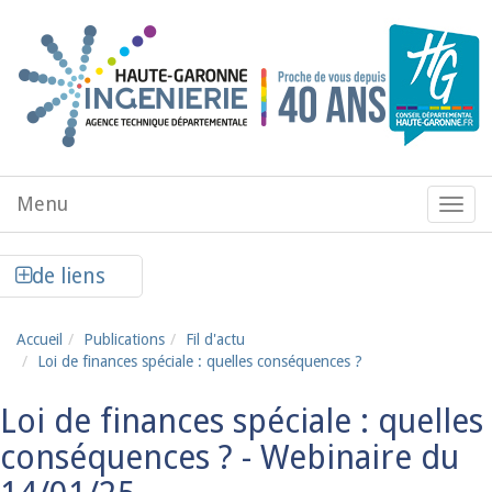
Aller au contenu principal
Menu
Menu
de
navig
Afficher la colonne de liens latéraux
de liens
Accueil
Publications
Fil d'actu
Loi de finances spéciale : quelles conséquences ?
Loi de finances spéciale : quelles
conséquences ? - Webinaire du