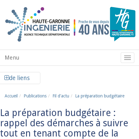
Aller au contenu principal
Menu
Menu
de
navig
Afficher la colonne de liens latéraux
de liens
Accueil
Publications
Fil d'actu
La préparation budgétaire
La préparation budgétaire :
rappel des démarches à suivre
tout en tenant compte de la