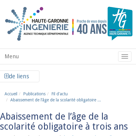
Aller au contenu principal
Menu
Menu
de
navig
Afficher la colonne de liens latéraux
de liens
Accueil
Publications
Fil d'actu
Abaissement de l’âge de la scolarité obligatoire ...
Abaissement de l’âge de la
scolarité obligatoire à trois ans