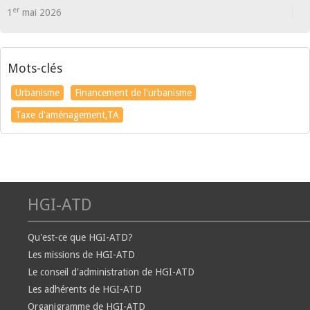
er
1
mai 2026
Mots-clés
Urbanisme
Financement de l'urbanisme
Taxe d'aménagement,TA
HGI-ATD
Qu'est-ce que HGI-ATD?
Les missions de HGI-ATD
Le conseil d'administration de HGI-ATD
Les adhérents de HGI-ATD
Organigramme de HGI-ATD