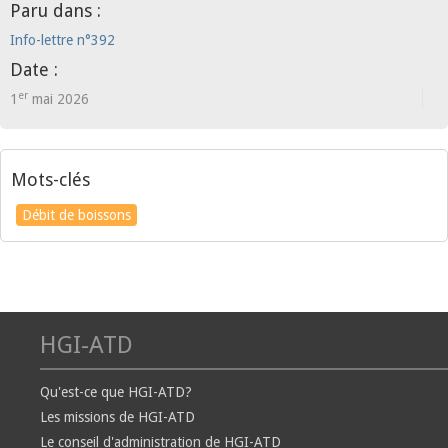
Paru dans :
Info-lettre n°392
Date :
er
1
mai 2026
Mots-clés
Débit de boissons
HGI-ATD
Qu'est-ce que HGI-ATD?
Les missions de HGI-ATD
Le conseil d'administration de HGI-ATD