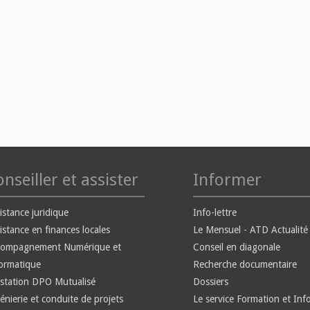
nseiller et assister
Informer
istance juridique
Info-lettre
istance en finances locales
Le Mensuel - ATD Actualité
compagnement Numérique et
Conseil en diagonale
ormatique
Recherche documentaire
station DPO Mutualisé
Dossiers
énierie et conduite de projets
Le service Formation et Inf