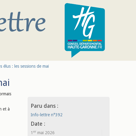
 élus : les sessions de mai
mai
sormais
Paru dans :
n et à
Info-lettre n°392
Date :
er
1
mai 2026