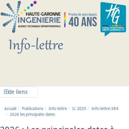
Aller au contenu principal
Afficher la colonne de liens latéraux
de liens
Accueil
Publications
Info-lettre
IL 2025
Info-lettre-384
2026 les principales dates