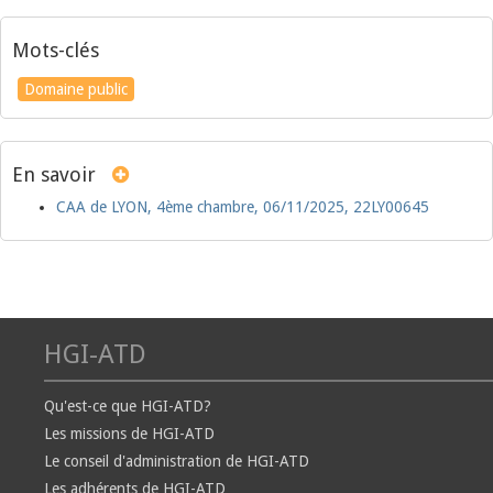
Mots-clés
Domaine public
En savoir
CAA de LYON, 4ème chambre, 06/11/2025, 22LY00645
HGI-ATD
Qu'est-ce que HGI-ATD?
Les missions de HGI-ATD
Le conseil d'administration de HGI-ATD
Les adhérents de HGI-ATD