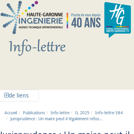
Aller au contenu principal
Afficher la colonne de liens latéraux
de liens
Accueil
Publications
Info-lettre
IL 2025
Info-lettre-384
Jurisprudence : Un maire peut-il légalement refus...