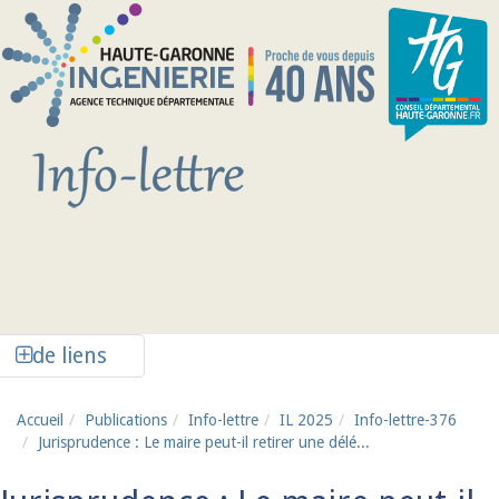
Aller au contenu principal
Afficher la colonne de liens latéraux
de liens
Accueil
Publications
Info-lettre
IL 2025
Info-lettre-376
Jurisprudence : Le maire peut-il retirer une délé...