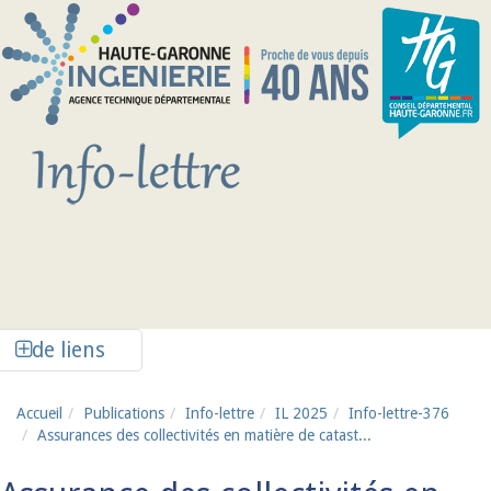
Aller au contenu principal
Afficher la colonne de liens latéraux
de liens
Accueil
Publications
Info-lettre
IL 2025
Info-lettre-376
Assurances des collectivités en matière de catast...