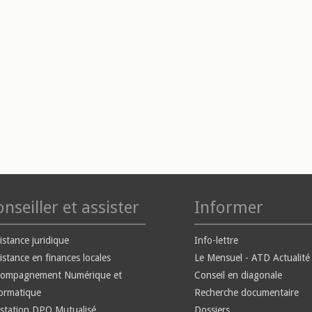
nseiller et assister
Informer
istance juridique
Info-lettre
istance en finances locales
Le Mensuel - ATD Actualité
compagnement Numérique et
Conseil en diagonale
ormatique
Recherche documentaire
station DPO Mutualisé
Dossiers