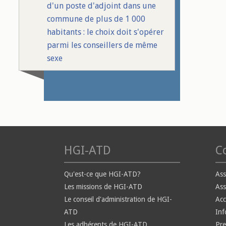
d'un poste d'adjoint dans une
commune de plus de 1 000
habitants : le choix doit s'opérer
parmi les conseillers de même
sexe
HGI-ATD
Co
Qu'est-ce que HGI-ATD?
Ass
Les missions de HGI-ATD
Ass
Le conseil d'administration de HGI-
Ac
ATD
Inf
Les adhérents de HGI-ATD
Pre