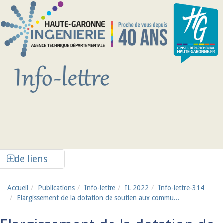
Aller au contenu principal
Afficher la colonne de liens latéraux
de liens
Accueil
Publications
Info-lettre
IL 2022
Info-lettre-314
Elargissement de la dotation de soutien aux commu...