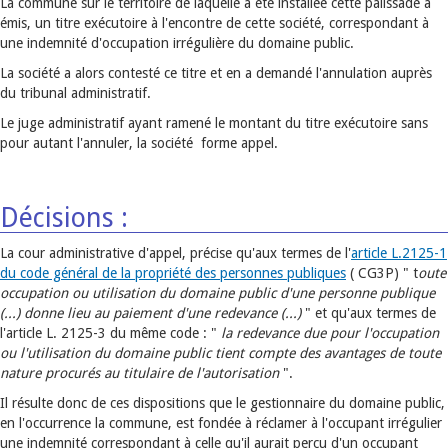
La commune sur le territoire de laquelle a été installée cette palissade a
émis, un titre exécutoire à l'encontre de cette société, correspondant à
une indemnité d'occupation irrégulière du domaine public.
La société a alors contesté ce titre et en a demandé l'annulation auprès
du tribunal administratif.
Le juge administratif ayant ramené le montant du titre exécutoire sans
pour autant l'annuler, la société forme appel.
Décisions :
La cour administrative d'appel, précise qu'aux termes de l'
article L.2125-1
du code général de la propriété des personnes publiques
( CG3P) " t
oute
occupation ou utilisation du domaine public d'une personne publique
(...) donne lieu au paiement d'une redevance (...)
" et qu'aux termes de
l'article L. 2125-3 du même code : "
la redevance due pour l'occupation
ou l'utilisation du domaine public tient compte des avantages de toute
nature procurés au titulaire de l'autorisation
".
Il résulte donc de ces dispositions que le gestionnaire du domaine public,
en l'occurrence la commune, est fondée à réclamer à l'occupant irrégulier
une indemnité correspondant à celle qu'il aurait perçu d'un occupant