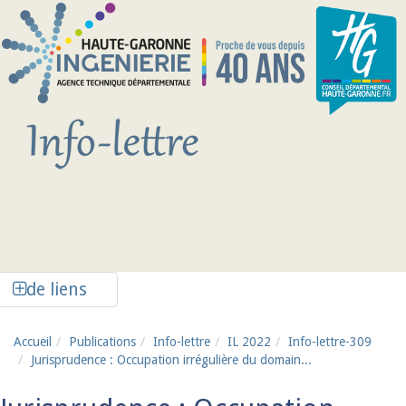
Aller au contenu principal
Afficher la colonne de liens latéraux
de liens
Accueil
Publications
Info-lettre
IL 2022
Info-lettre-309
Jurisprudence : Occupation irrégulière du domain...