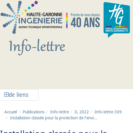
Aller au contenu principal
Afficher la colonne de liens latéraux
de liens
Accueil
Publications
Info-lettre
IL 2022
Info-lettre-309
Installation classée pour la protection de l'envi...