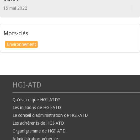
15 mai 2022
Mots-clés
Environnement
HGI-ATD
Qu'est-ce que HGI-ATD?
Les missions de HGI-ATD
Le conseil d'administration de HGI-ATD
Les adhérents de HGI-ATD
Organigramme de HGI-ATD
Administration générale