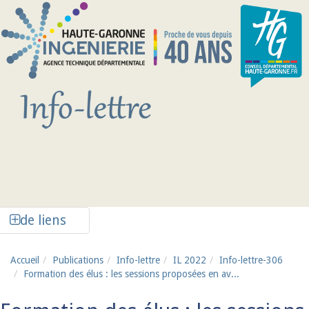
Aller au contenu principal
Afficher la colonne de liens latéraux
de liens
Accueil
Publications
Info-lettre
IL 2022
Info-lettre-306
Formation des élus : les sessions proposées en av...