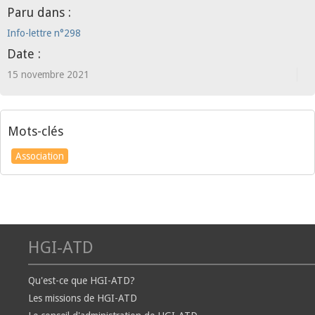
Paru dans :
Info-lettre n°298
Date :
15 novembre 2021
Mots-clés
Association
HGI-ATD
Qu'est-ce que HGI-ATD?
Les missions de HGI-ATD