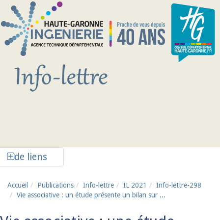
Aller au contenu principal
Afficher la colonne de liens latéraux
de liens
Accueil
Publications
Info-lettre
IL 2021
Info-lettre-298
Vie associative : un étude présente un bilan sur ...