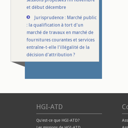
et début décembre
Jurisprudence : Marché public
: la qualification à tort d'un
marché de travaux en marché de
fournitures courantes et services
entraîne-t-elle l'illégalité de la
décision d'attribution ?
HGI-ATD
Co
Qu'est-ce que HGI-ATD?
Ass
Les missions de HGI-ATD
Ass