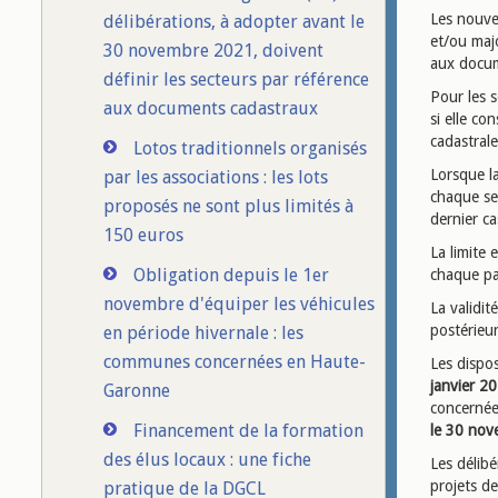
Les nouve
délibérations, à adopter avant le
et/ou maj
30 novembre 2021, doivent
aux docum
définir les secteurs par référence
Pour les s
aux documents cadastraux
si elle co
cadastrale
Lotos traditionnels organisés
Lorsque l
par les associations : les lots
chaque se
proposés ne sont plus limités à
dernier c
150 euros
La limite 
Obligation depuis le 1er
chaque pa
novembre d'équiper les véhicules
La validit
postérieur
en période hivernale : les
communes concernées en Haute-
Les dispo
janvier 2
Garonne
concernées
Financement de la formation
le 30 nov
des élus locaux : une fiche
Les délibé
projets d
pratique de la DGCL