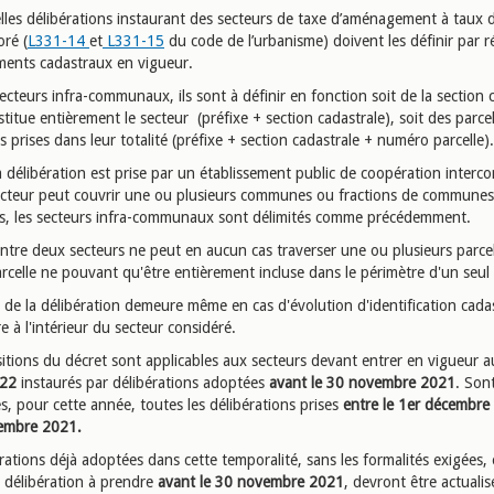
lles délibérations instaurant des secteurs de taxe d’aménagement à taux d
oré (
L331-14
et
L331-15
du code de l’urbanisme) doivent les définir par r
ents cadastraux en vigueur.
ecteurs infra-communaux, ils sont à définir en fonction soit de la section 
nstitue entièrement le secteur (préfixe + section cadastrale), soit des parcel
s prises dans leur totalité (préfixe + section cadastrale + numéro parcelle)
a délibération est prise par un établissement public de coopération inter
cteur peut couvrir une ou plusieurs communes ou fractions de communes
as, les secteurs infra-communaux sont délimités comme précédemment.
entre deux secteurs ne peut en aucun cas traverser une ou plusieurs parcel
rcelle ne pouvant qu'être entièrement incluse dans le périmètre d'un seul 
é de la délibération demeure même en cas d'évolution d'identification cada
e à l'intérieur du secteur considéré.
sitions du décret sont applicables aux secteurs devant entrer en vigueur 
022
instaurés par délibérations adoptées
avant le 30 novembre 2021
. Son
, pour cette année, toutes les délibérations prises
entre le 1er décembre
embre 2021.
rations déjà adoptées dans cette temporalité, sans les formalités exigées, 
e délibération à prendre
avant le 30 novembre 2021
, devront être actualis