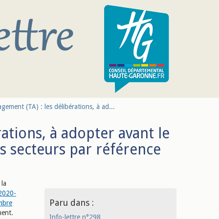
ement (TA) : les délibérations, à ad...
ations, à adopter avant le
s secteurs par référence
 la
 2020-
Paru dans :
mbre
ment.
Info-lettre n°298