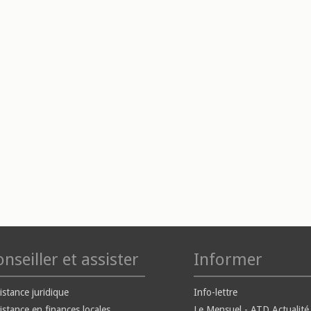
nseiller et assister
Informer
istance juridique
Info-lettre
istance en finances locales
Le Mensuel - ATD Actualité