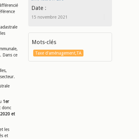
ifférencié
Date :
éférence
15 novembre 2021
cadastrale
les
.
Mots-clés
communale,
Taxe d'aménagement,TA
. Dans ce
les,
secteur.
strale
au
1er
t donc
 2020 et
et les
és et