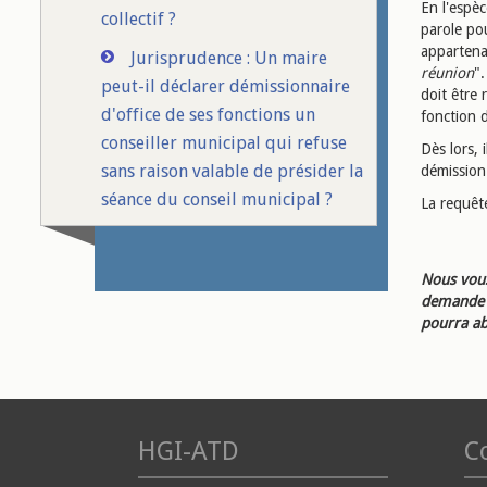
En l'espèc
collectif ?
parole pou
appartenai
Jurisprudence : Un maire
réunion
".
peut-il déclarer démissionnaire
doit être
d'office de ses fonctions un
fonction 
conseiller municipal qui refuse
Dès lors, 
sans raison valable de présider la
démission 
séance du conseil municipal ?
La requête
Nous vous
demande d
pourra ab
HGI-ATD
Co