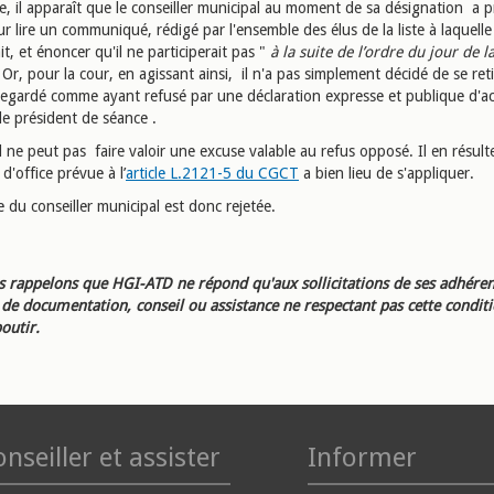
e, il apparaît que le conseiller municipal au moment de sa désignation a pr
r lire un communiqué, rédigé par l'ensemble des élus de la liste à laquelle 
t, et énoncer qu'il ne participerait pas "
à la suite de l’ordre du jour de l
 Or, pour la cour, en agissant ainsi, il n'a pas simplement décidé de se ret
 regardé comme ayant refusé par une déclaration expresse et publique d'ac
de président de séance .
il ne peut pas faire valoir une excuse valable au refus opposé. Il en résult
d'office prévue à l’
article L.2121-5 du CGCT
a bien lieu de s'appliquer.
 du conseiller municipal est donc rejetée.
 rappelons que HGI-ATD ne répond qu'aux sollicitations de ses adhéren
e documentation, conseil ou assistance ne respectant pas cette condit
outir.
nseiller et assister
Informer