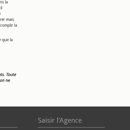
is la
il
a
irer mais
complir la
e que la
ts. Toute
ion ne
Saisir l'Agence