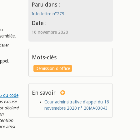
Paru dans :
Info-lettre n°279
Date :
du
16 novembre 2020
ssemblée.
larer
Mots-clés
appel.
Démission d'office
En savoir
-5 du code
ns excuse
Cour adminsitrative d'appel du 16
st déclaré
novemebre 2020 n° 20MA03043
on
tention
re ainsi