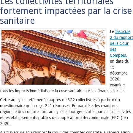
Les collectivités territoriales
fortement impactées par la crise
sanitaire
Le
fascicule
2 du rapport
de la Cour
des
Comptes,
en date du
15
décembre
2020,
examine
tous les impacts immédiats de la crise sanitaire sur les finances locales.
Cette analyse a été menée auprès de 322 collectivités à partir d'un
questionnaire qui a reçu 241 réponses. En parallèle, les chambres
régionale des comptes ont analysé les budgets votés par ces collectivités
et les établissements publics de coopération intercommunale (EPCI) en
2020.
Au travers de son rapport la Cour des comptes constate la répercussion