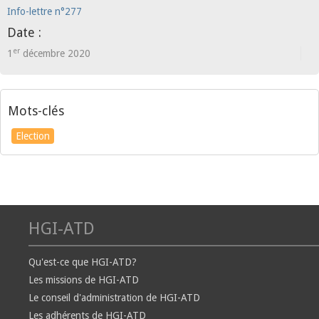
Info-lettre n°277
Date :
er
1
décembre 2020
Mots-clés
Election
HGI-ATD
Qu'est-ce que HGI-ATD?
Les missions de HGI-ATD
Le conseil d'administration de HGI-ATD
Les adhérents de HGI-ATD