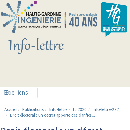
Aller au contenu principal
Afficher la colonne de liens latéraux
de liens
Accueil
Publications
Info-lettre
IL 2020
Info-lettre-277
Droit électoral : un décret apporte des clarifica...