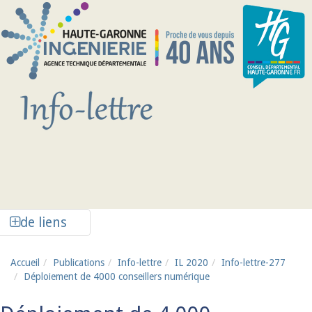
Aller au contenu principal
Afficher la colonne de liens latéraux
de liens
Accueil
Publications
Info-lettre
IL 2020
Info-lettre-277
Déploiement de 4000 conseillers numérique