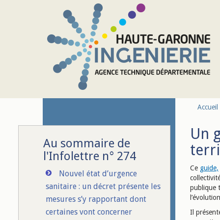
Aller au contenu principal
Accueil
Un g
Au sommaire de
terr
l'Infolettre n° 274
Ce
guide,
Nouvel état d’urgence
collectivi
sanitaire : un décret présente les
publique t
l’évolutio
mesures s’y rapportant dont
certaines vont concerner
Il présen