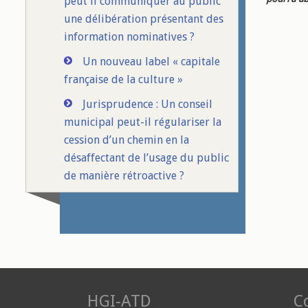
peut il communiquer au public
une délibération présentant des
information nominatives ?
Un nouveau label « capitale
française de la culture »
Jurisprudence : Un conseil
municipal peut-il régulariser la
cession d’un chemin en la
désaffectant de l’usage du public
de manière rétroactive ?
HGI-ATD
Co