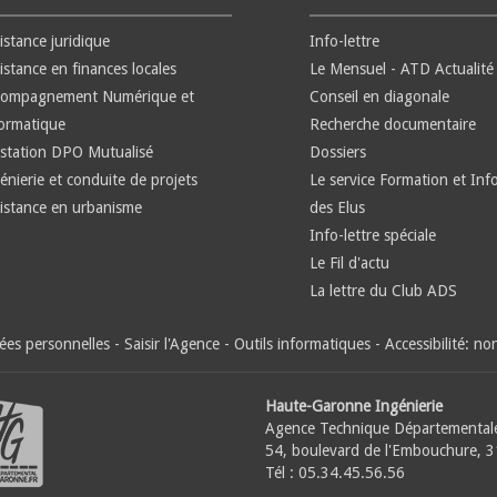
istance juridique
Info-lettre
istance en finances locales
Le Mensuel - ATD Actualité
compagnement Numérique et
Conseil en diagonale
ormatique
Recherche documentaire
station DPO Mutualisé
Dossiers
énierie et conduite de projets
Le service Formation et Inf
istance en urbanisme
des Elus
Info-lettre spéciale
Le Fil d'actu
La lettre du Club ADS
es personnelles
-
Saisir l'Agence
-
Outils informatiques
-
Accessibilité: n
Haute-Garonne Ingénierie
Agence Technique Départemental
54, boulevard de l'Embouchure, 
Tél : 05.34.45.56.56