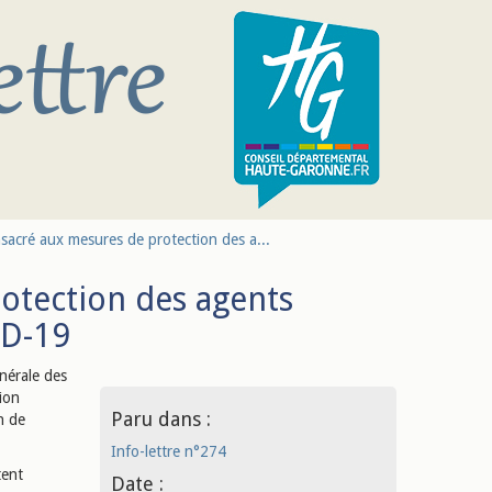
sacré aux mesures de protection des a...
otection des agents
ID-19
énérale des
tion
Paru dans :
n de
Info-lettre n°274
tent
Date :