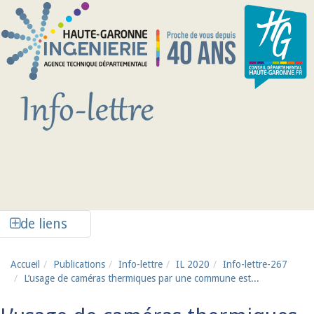
Aller au contenu principal
Afficher la colonne de liens latéraux
de liens
Accueil
Publications
Info-lettre
IL 2020
Info-lettre-267
L’usage de caméras thermiques par une commune est...