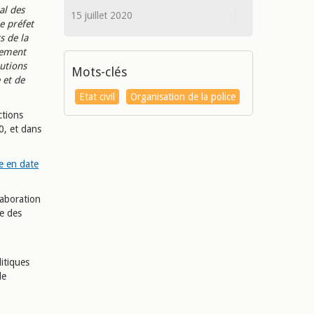
al des
15 juillet 2020
e préfet
s de la
lement
utions
Mots-clés
 et de
Etat civil
Organisation de la police
ctions
0, et dans
re en date
laboration
te des
litiques
de