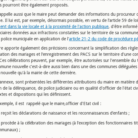
ons pourront être également proposés.
rappelle aussi que le maire peut demander des informations du procureur d
. Il lui est, par exemple, désormais possible, en vertu de l’article 59 de lo
nt dans la vie locale et à la proximité de l'action publique
, d'être informé
iciaires données aux infractions constatées sur le territoire de sa commune
police municipale en application de l'
article 21-2 du code de procédure p
ire apporte également des précisions concernant la simplification des règles
bration des mariages et l’enregistrement des PACS sur le territoire d'une 
Ces célébrations peuvent, par exemple, être autorisées sur l'ensemble du t
mune nouvelle c'est-à-dire aussi bien dans une des communes déléguées 
ouvelle qu'à la mairie de cette dernière.
annexe, sont présentées les différentes attributions du maire en matière 
 de la délinquance, de police judiciaire ou en qualité d'officier de l'état civi
xtes et dispositions qui les définissent.
exemple, il est rappelé que le maire,officier d'Etat civil :
reçoit les déclarations de naissance et les reconnaissances d’enfants ;
procède à la célébration des mariages (à l’exception des fonctionnaires tit
mmunaux) ;