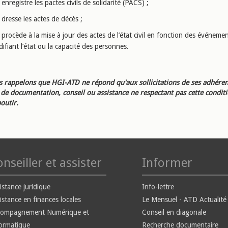
enregistre les pactes civils de solidarité (PACS) ;
dresse les actes de décès ;
procède à la mise à jour des actes de l’état civil en fonction des événeme
ifiant l’état ou la capacité des personnes.
 rappelons que HGI-ATD ne répond qu'aux sollicitations de ses adhéren
e documentation, conseil ou assistance ne respectant pas cette condit
outir.
nseiller et assister
Informer
istance juridique
Info-lettre
istance en finances locales
Le Mensuel - ATD Actualité
compagnement Numérique et
Conseil en diagonale
ormatique
Recherche documentaire