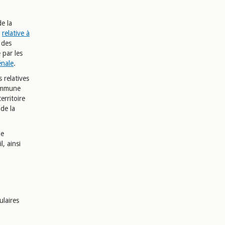
e la
i
relative à
 des
 par les
énale
.
 relatives
commune
erritoire
de la
de
l, ainsi
ulaires