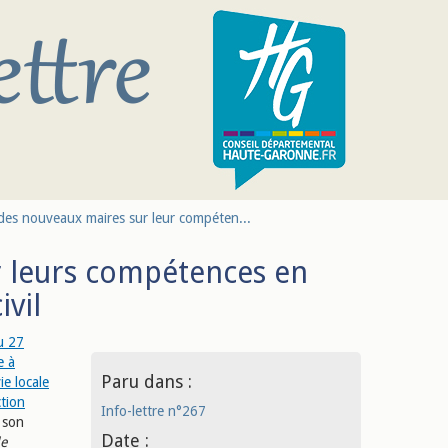
des nouveaux maires sur leur compéten...
r leurs compétences en
ivil
u 27
e à
Paru dans :
ie locale
ction
Info-lettre n°267
 son
Date :
le