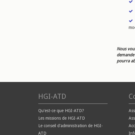
mod
Nous vous
demande d
pourra ab
HGI-ATD
Co
Qu'est-ce que HGI-ATD?
Ass
Les missions de HGI-ATD
Ass
Le conseil d'administration de HGI-
Ac
ATD
Inf