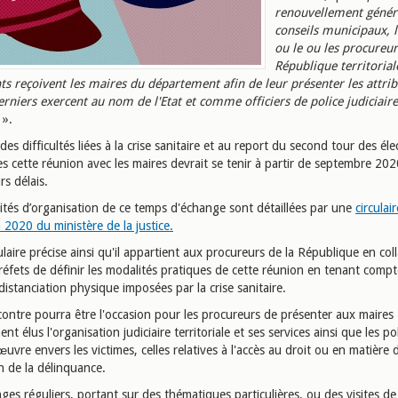
renouvellement génér
conseils municipaux, l
ou le ou les procureur
République territoria
s reçoivent les maires du département afin de leur présenter les attrib
erniers exercent au nom de l'Etat et comme officiers de police judiciaire
».
des difficultés liées à la crise sanitaire et au report du second tour des éle
s cette réunion avec les maires devrait se tenir à partir de septembre 202
rs délais.
ités d’organisation de ce temps d'échange sont détaillées par une
circulai
 2020 du ministère de la justice.
ulaire précise ainsi qu'il appartient aux procureurs de la République en col
réfets de définir les modalités pratiques de cette réunion en tenant comp
distanciation physique imposées par la crise sanitaire.
contre pourra être l'occasion pour les procureurs de présenter aux maires
nt élus l'organisation judiciaire territoriale et ses services ainsi que les po
uvre envers les victimes, celles relatives à l'accès au droit ou en matière 
n de la délinquance.
es réguliers, portant sur des thématiques particulières, ou des visites de