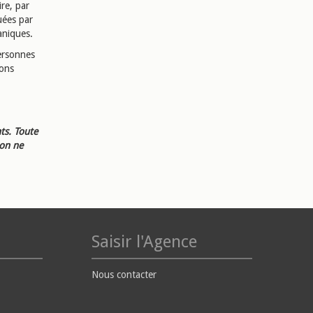
ire, par
uées par
ganiques.
personnes
ions
ts. Toute
ion ne
Saisir l'Agence
Nous contacter