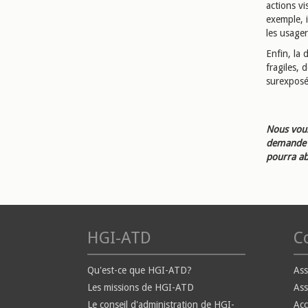
actions vi
exemple, i
les usager
Enfin, la 
fragiles, 
surexposé
Nous vous
demande d
pourra ab
HGI-ATD
Co
Qu'est-ce que HGI-ATD?
Ass
Les missions de HGI-ATD
Ass
Le conseil d'administration de HGI-
Ac