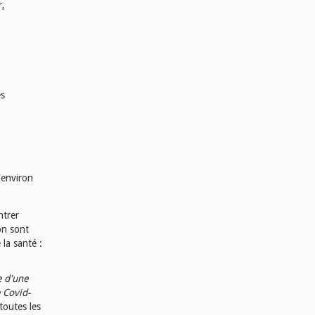
r,
es
'environ
ntrer
on sont
la santé :
 d'une
 Covid-
toutes les