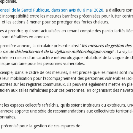
'épidémie.
nseil de la Santé Publique, dans son avis du 6 mai 2020,
a d'ailleurs con
d'incompatibilité entre les mesures barrières préconisées pour lutter contre
et les actions à mener pour se protéger des fortes chaleurs.
s à prendre, qui sont actualisées en tenant compte des particularités liées
 sont détaillées en annexes.
remière annexe, la circulaire présente ainsi "
les mesures de gestion des
n cas de déclenchement de la vigilance météorologique rouge
". La vigil
nchée en raison d'un caractère météorologique inhabituel de la vague de c
risque sanitaire pour les personnes vulnérables.
exemple, dans le cadre de ces mesures, il est précisé que les maires sont inv
e leur mobilisation pour l’accompagnement des personnes vulnérables isol
inscrites sur les registres communaux. Ils peuvent également mettre en pl
tidien aux salles rafraîchies pour ces personnes, en organisant des navett
 les espaces collectifs rafraîchis, qu'ils soient intérieurs ou extérieurs, un
annexe apporte une série de recommandations aux collectivités territorial
ionnaires.
si préconisé pour la gestion de ces espaces de :