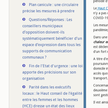
période d
Plan canicule : une circulaire
Le
Haut Co
précise les mesures à prendre
n'y a pas 
COVID-19 
Questions/Réponses : Les
Les mesure
conseillers municipaux
pandémie,
d’opposition doivent-ils
Dans une p
systématiquement bénéficier d’un
chaleur e
espace d’expression dans tous les
est décle
supports de communication
d'un fort 
communaux ?
A titre d'
poursuivr
Fin de l'Etat d'urgence : une loi
domicile 
apporte des précisions sur son
accès quo
organisation
transport.
Concernant
Parité dans les exécutifs
deuxième 
locaux : le Haut conseil de l’égalité
sont gest
entre les femmes et les hommes
Il est ain
(HCE) dresse un état des lieux