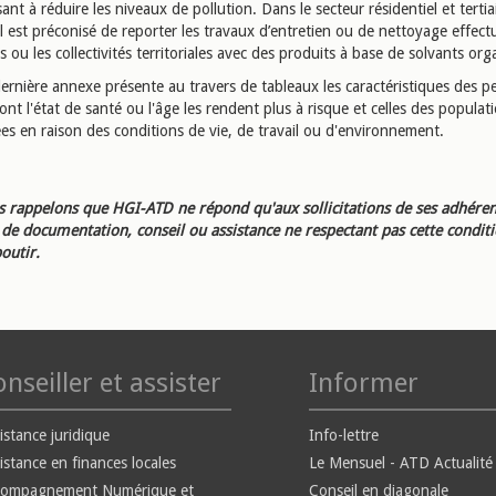
sant à réduire les niveaux de pollution. Dans le secteur résidentiel et tertia
l est préconisé de reporter les travaux d’entretien ou de nettoyage effect
s ou les collectivités territoriales avec des produits à base de solvants or
dernière annexe présente au travers de tableaux les caractéristiques des 
dont l'état de santé ou l'âge les rendent plus à risque et celles des populat
es en raison des conditions de vie, de travail ou d'environnement.
 rappelons que HGI-ATD ne répond qu'aux sollicitations de ses adhéren
e documentation, conseil ou assistance ne respectant pas cette condit
outir.
nseiller et assister
Informer
istance juridique
Info-lettre
istance en finances locales
Le Mensuel - ATD Actualité
compagnement Numérique et
Conseil en diagonale