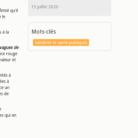
15 juillet 2020
firmé qu'il
 le
Mots-clés
 à la
Salubrité et santé publiques
 vagues de
ance rouge
haleur et
ités à
ées à
ace un
es de
e
es qui en