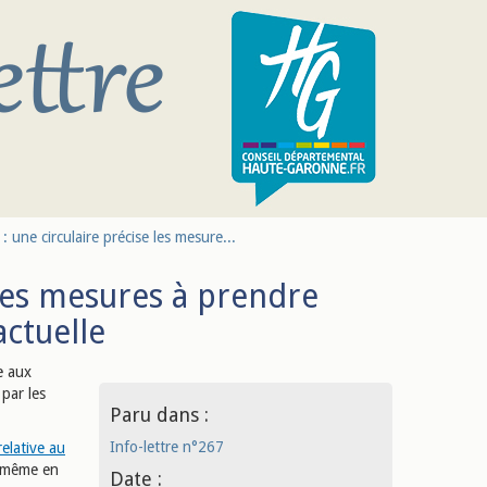
: une circulaire précise les mesure...
 les mesures à prendre
actuelle
e aux
 par les
Paru dans :
Info-lettre n°267
elative au
e même en
Date :