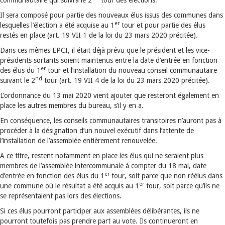
communautaire qui suivra le 2
tour des élections.
Il sera composé pour partie des nouveaux élus issus des communes dans
er
lesquelles l’élection a été acquise au 1
tour et pour partie des élus
restés en place (art. 19 VII 1 de la loi du 23 mars 2020 précitée).
Dans ces mêmes EPCI, il était déjà prévu que le président et les vice-
présidents sortants soient maintenus entre la date d’entrée en fonction
er
des élus du 1
tour et l’installation du nouveau conseil communautaire
nd
suivant le 2
tour (art. 19 VII 4 de la loi du 23 mars 2020 précitée).
L’ordonnance du 13 mai 2020 vient ajouter que resteront également en
place les autres membres du bureau, s’il y en a.
En conséquence, les conseils communautaires transitoires n’auront pas à
procéder à la désignation d’un nouvel exécutif dans l’attente de
l’installation de l’assemblée entièrement renouvelée.
A ce titre, restent notamment en place les élus qui ne seraient plus
membres de l’assemblée intercommunale à compter du 18 mai, date
er
d’entrée en fonction des élus du 1
tour, soit parce que non réélus dans
er
une commune où le résultat a été acquis au 1
tour, soit parce qu’ils ne
se représentaient pas lors des élections.
Si ces élus pourront participer aux assemblées délibérantes, ils ne
pourront toutefois pas prendre part au vote. Ils continueront en