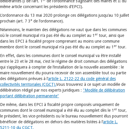
délibérantes (I de l’art. 1
de l’ordonnance s’agissant des maires et II du
même article concernant les présidents d’EPCI).
L’ordonnance du 13 mai 2020 prolonge ces délégations jusqu’au 10 juillet
prochain (art. 7 3° de l’ordonnance).
Néanmoins, le maintien des délégations ne vaut que dans les communes
er
où le conseil municipal n’a pas été élu au complet au 1
tour, ainsi que
dans les EPCI à fiscalité propre comprenant au moins une commune
er
membre dont le conseil municipal n’a pas été élu au complet au 1
tour.
En effet, dans les communes dont le conseil municipal va être installé
entre le 23 et le 28 mai, c’est le régime de droit commun des délégations
qui s’appliquera à compter de l’installation de la nouvelle assemblée : le
maire nouvellement élu pourra recevoir de son assemblée tout ou partie
des délégations prévues à l’
article L. 2122-22 du code général des
collectivités territoriales (CGCT).
Vous trouverez à ce sujet un modèle de
délibération rédigé par nos experts juridiques :
"Modèle de délibération
portant délibération permanente"
De même, dans les EPCI à fiscalité propre composés uniquement de
er
communes dont le conseil municipal a été élu au complet dès le 1
tour,
le président, les vice-présidents ou le bureau nouvellement élus pourront
bénéficier de délégations en dehors des matières listées à l’
article L.
5211-10 du CGCT.