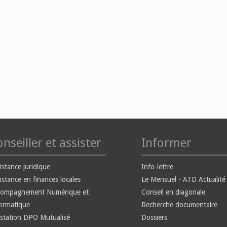
nseiller et assister
Informer
istance juridique
Info-lettre
istance en finances locales
Le Mensuel - ATD Actualité
compagnement Numérique et
Conseil en diagonale
ormatique
Recherche documentaire
station DPO Mutualisé
Dossiers