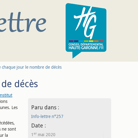
ie chaque jour le nombre de décès
 de décès
Institut
ions
Paru dans :
munes. Les
Info-lettre n°257
écédées,
Date :
s ne sont
er
1
mai 2020
ur la