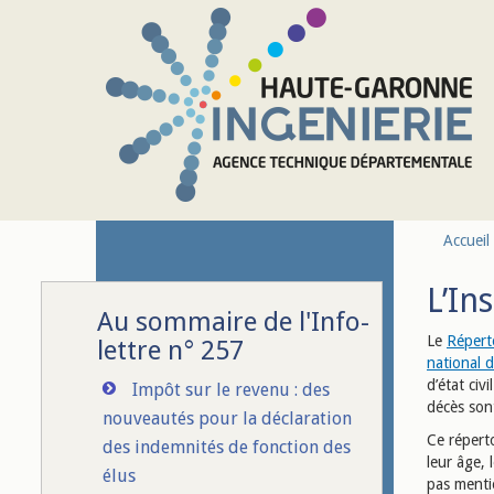
Aller au contenu principal
Accueil
L’In
Au sommaire de l'Info-
Le
Répert
lettre n° 257
national 
d’état ci
Impôt sur le revenu : des
décès sont
nouveautés pour la déclaration
Ce répert
des indemnités de fonction des
leur âge, 
élus
pas mentio