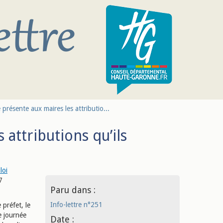
e présente aux maires les attributio...
 attributions qu’ils
loi
7
Paru dans :
Info-lettre n°251
 préfet, le
e journée
Date :