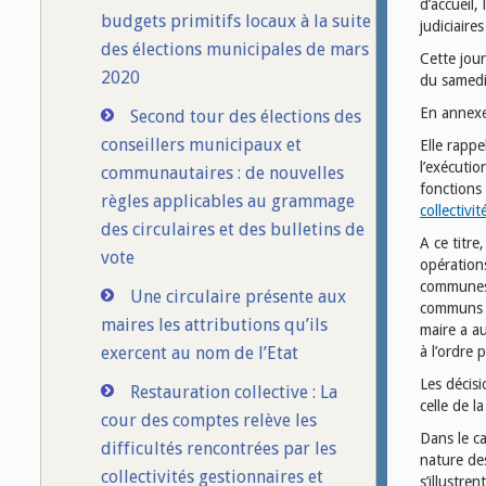
d’accueil,
budgets primitifs locaux à la suite
judiciaire
des élections municipales de mars
Cette jour
2020
du samedi 
En annexe
Second tour des élections des
conseillers municipaux et
Elle rappe
l’exécutio
communautaires : de nouvelles
fonctions 
règles applicables au grammage
collectivi
des circulaires et des bulletins de
A ce titre
vote
opérations
communes 
Une circulaire présente aux
communs de
maires les attributions qu’ils
maire a au
exercent au nom de l’Etat
à l’ordre p
Les décisi
Restauration collective : La
celle de 
cour des comptes relève les
Dans le ca
difficultés rencontrées par les
nature des
collectivités gestionnaires et
s’illustr