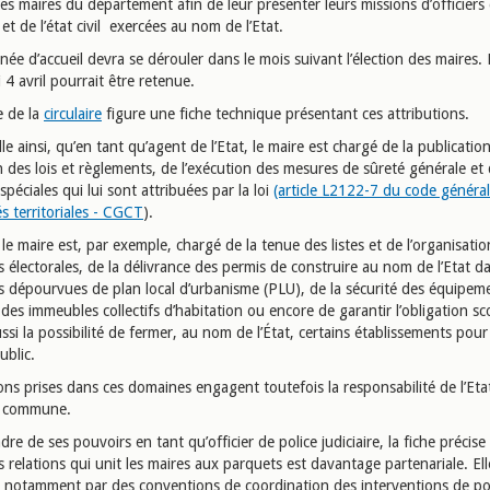
 les maires du département afin de leur présenter leurs missions d’officiers
s et de l’état civil exercées au nom de l’Etat.
née d’accueil devra se dérouler dans le mois suivant l’élection des maires.
4 avril pourrait être retenue.
 de la
circulaire
figure une fiche technique présentant ces attributions.
lle ainsi, qu’en tant qu’agent de l’Etat, le maire est chargé de la publicatio
n des lois et règlements, de l’exécution des mesures de sûreté générale et
spéciales qui lui sont attribuées par la loi
(article L2122-7 du code généra
tés territoriales - CGCT
).
, le maire est, par exemple, chargé de la tenue des listes et de l’organisati
 électorales, de la délivrance des permis de construire au nom de l’Etat da
dépourvues de plan local d’urbanisme (PLU), de la sécurité des équipem
s immeubles collectifs d’habitation ou encore de garantir l’obligation sco
ssi la possibilité de fermer, au nom de l’État, certains établissements pour
ublic.
ons prises dans ces domaines engagent toutefois la responsabilité de l’Eta
la commune.
dre de ses pouvoirs en tant qu’officier de police judiciaire, la fiche précise
 relations qui unit les maires aux parquets est davantage partenariale. Ell
ent notamment par des conventions de coordination des interventions de po