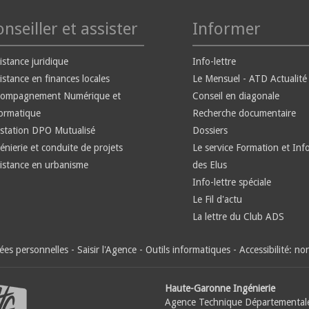
nseiller et assister
Informer
istance juridique
Info-lettre
istance en finances locales
Le Mensuel - ATD Actualité
compagnement Numérique et
Conseil en diagonale
ormatique
Recherche documentaire
station DPO Mutualisé
Dossiers
énierie et conduite de projets
Le service Formation et Inf
istance en urbanisme
des Elus
Info-lettre spéciale
Le Fil d'actu
La lettre du Club ADS
es personnelles
-
Saisir l'Agence
-
Outils informatiques
-
Accessibilité: n
Haute-Garonne Ingénierie
Agence Technique Départemental