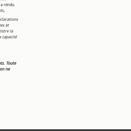
 a rendu
ts.
éclarations
es et
istre la
a capacité
ts. Toute
ion ne