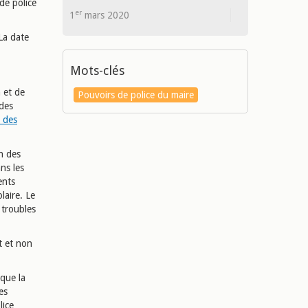
 de police
er
1
mars 2020
 La date
Mots-clés
n et de
Pouvoirs de police du maire
 des
l des
on des
ns les
ents
laire. Le
 troubles
t et non
 que la
es
lice