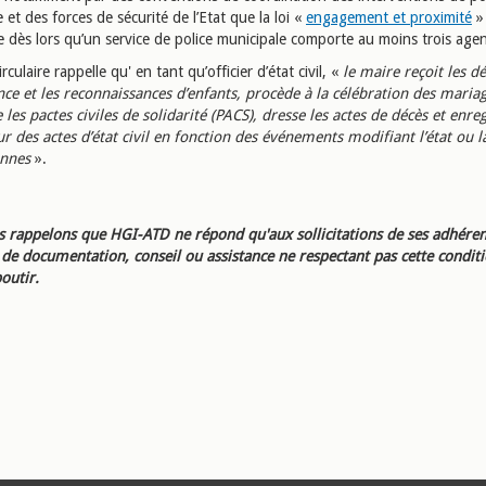
 et des forces de sécurité de l’Etat que la loi «
engagement et proximité
»
e dès lors qu’un service de police municipale comporte au moins trois agen
irculaire rappelle qu' en tant qu’officier d’état civil, «
le maire reçoit les d
nce et les reconnaissances d’enfants, procède à la célébration des mariag
 les pactes civiles de solidarité (PACS), dresse les actes de décès et enreg
r des actes d’état civil en fonction des événements modifiant l’état ou l
onnes
».
 rappelons que HGI-ATD ne répond qu'aux sollicitations de ses adhéren
e documentation, conseil ou assistance ne respectant pas cette condit
outir.